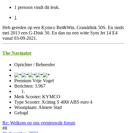
1 persoon vindt dit leuk.
1
Heb gereden op een Kymco Bet&Win, Granddink 50S. En sinds
mei 2013 een G-Dink 50. En dan nu een witte Sym Jet 14 E4
vanaf 03-09-2021.
The Navigator
Oprichter / Beheerder
Premium Vrije Vogel
Berichten: 3.967
Merk Scooter: KYMCO
Type Scooter: Xciting S 400i ABS euro 4
Woonplaats: Almere Stad
Gelogd
Re: Welkom op ons vernieuwde forum
#8