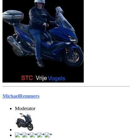
MichaelRemmers
Moderator