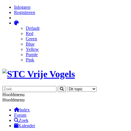
Inloggen
Registreren
Default
Red
Green
Blue
Yellow
Purple
Pink
Hoofdmenu
Hoofdmenu
Index
Forum
Zoek
Kalender