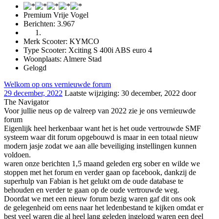
Premium Vrije Vogel
Berichten: 3.967
Merk Scooter: KYMCO
Type Scooter: Xciting S 400i ABS euro 4
Woonplaats: Almere Stad
Gelogd
Welkom op ons vernieuwde forum
29 december, 2022
Laatste wijziging
:
30 december, 2022
door
The Navigator
Voor jullie neus op de valreep van 2022 zie je ons vernieuwde
forum
Eigenlijk heel herkenbaar want het is het oude vertrouwde SMF
systeem waar dit forum opgebouwd is maar in een totaal nieuw
modern jasje zodat we aan alle beveiliging instellingen kunnen
voldoen.
waren onze berichten 1,5 maand geleden erg sober en wilde we
stoppen met het forum en verder gaan op facebook, dankzij de
superhulp van Fabian is het gelukt om de oude database te
behouden en verder te gaan op de oude vertrouwde weg.
Doordat we met een nieuw forum bezig waren gaf dit ons ook
de gelegenheid om eens naar het ledenbestand te kijken omdat er
best veel waren die al heel lang geleden ingelogd waren een deel