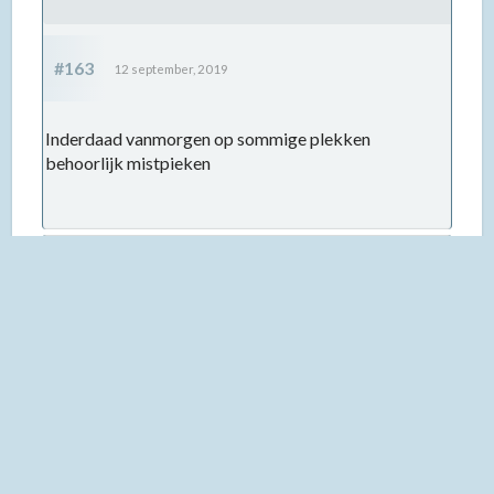
#163
12 september, 2019
Inderdaad vanmorgen op sommige plekken
behoorlijk mistpieken
digi10
gast
#164
12 september, 2019
Mooie foto
Groetjes Hans