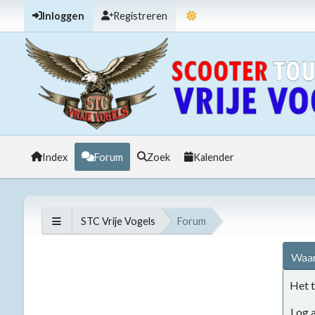
Inloggen
Registreren
Index
Forum
Zoek
Kalender
STC Vrije Vogels
Forum
Waar
Het t
Log a