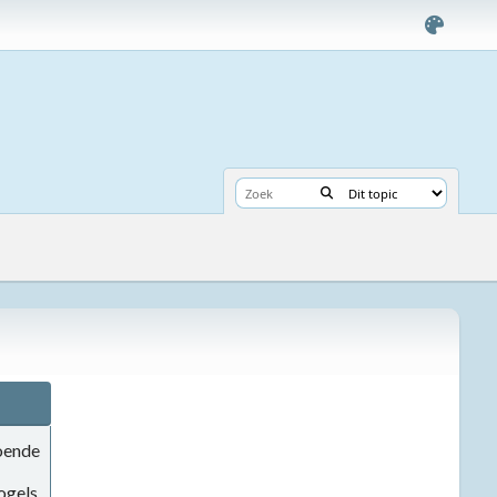
doende
ogels