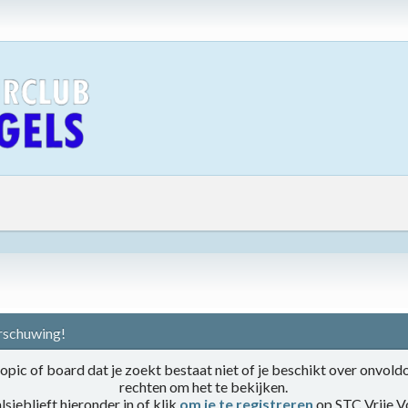
schuwing!
opic of board dat je zoekt bestaat niet of je beschikt over onvol
rechten om het te bekijken.
lsjeblieft hieronder in of klik
om je te registreren
op STC Vrije V