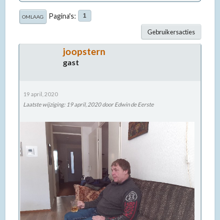
Pagina's
1
OMLAAG
Gebruikersacties
joopstern
gast
19 april, 2020
Laatste wijziging
:
19 april, 2020
door Edwin de Eerste