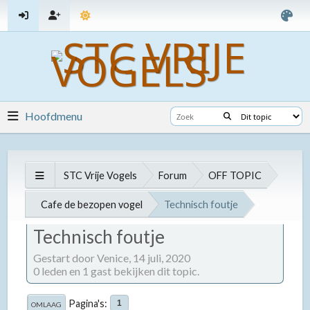
Hoofdmenu
STC Vrije Vogels
Forum
OFF TOPIC
Cafe de bezopen vogel
Technisch foutje
Technisch foutje
Gestart door Venice,
14 juli, 2020
0 leden en 1 gast bekijken dit topic.
Pagina's
1
OMLAAG