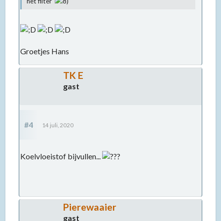
het filter
Groetjes Hans
TK E
gast
#4
14 juli, 2020
Koelvloeistof bijvullen...
Pierewaaier
gast