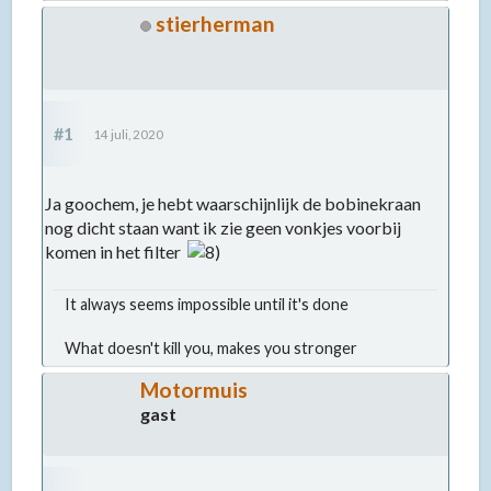
stierherman
#1
14 juli, 2020
Ja goochem, je hebt waarschijnlijk de bobinekraan
nog dicht staan want ik zie geen vonkjes voorbij
komen in het filter
It always seems impossible until it's done
What doesn't kill you, makes you stronger
Motormuis
gast