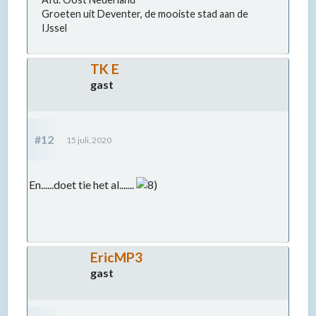
Groeten uit Deventer, de mooiste stad aan de
IJssel
TK E
gast
#12
15 juli, 2020
En......doet tie het al.......
EricMP3
gast