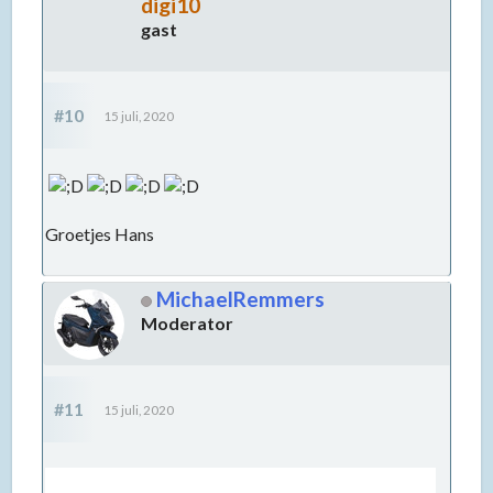
digi10
gast
#10
15 juli, 2020
Groetjes Hans
MichaelRemmers
Moderator
#11
15 juli, 2020