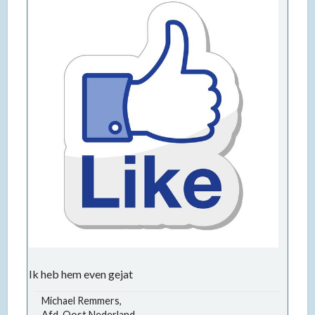
Ik heb hem even gejat
Michael Remmers,
Afd. Oost Nederland