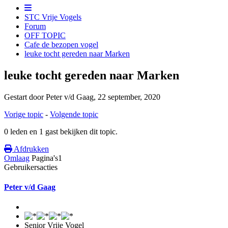
STC Vrije Vogels
Forum
OFF TOPIC
Cafe de bezopen vogel
leuke tocht gereden naar Marken
leuke tocht gereden naar Marken
Gestart door Peter v/d Gaag,
22 september, 2020
Vorige topic
-
Volgende topic
0 leden en 1 gast bekijken dit topic.
Afdrukken
Omlaag
Pagina's
1
Gebruikersacties
Peter v/d Gaag
Senior Vrije Vogel