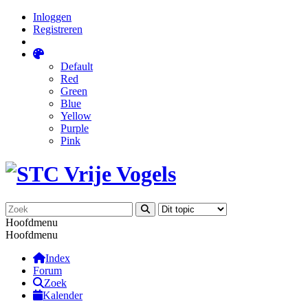
Inloggen
Registreren
Default
Red
Green
Blue
Yellow
Purple
Pink
Hoofdmenu
Hoofdmenu
Index
Forum
Zoek
Kalender