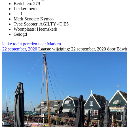
Berichten: 279
Lekker toeren
Merk Scooter: Kymco
Type Scooter: AGILTY 4T E5
Woonplaats: Heemskerk
Gelogd
leuke tocht gereden naar Marken
22 september, 2020
Laatste wijziging
:
22 september, 2020
door Edwin