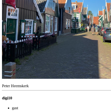
Peter Heemskerk
digi10
gast