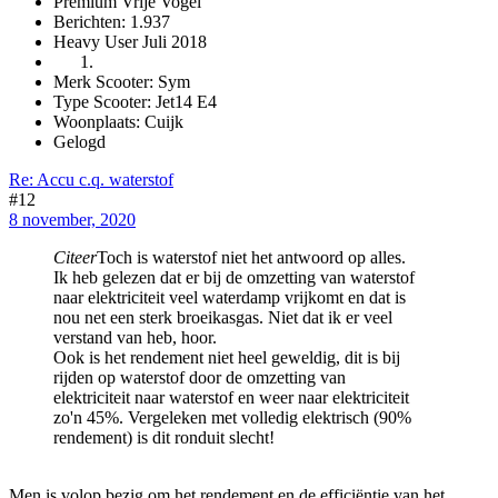
Premium Vrije Vogel
Berichten: 1.937
Heavy User Juli 2018
Merk Scooter: Sym
Type Scooter: Jet14 E4
Woonplaats: Cuijk
Gelogd
Re: Accu c.q. waterstof
#12
8 november, 2020
Citeer
Toch is waterstof niet het antwoord op alles.
Ik heb gelezen dat er bij de omzetting van waterstof
naar elektriciteit veel waterdamp vrijkomt en dat is
nou net een sterk broeikasgas. Niet dat ik er veel
verstand van heb, hoor.
Ook is het rendement niet heel geweldig, dit is bij
rijden op waterstof door de omzetting van
elektriciteit naar waterstof en weer naar elektriciteit
zo'n 45%. Vergeleken met volledig elektrisch (90%
rendement) is dit ronduit slecht!
Men is volop bezig om het rendement en de efficiëntie van het