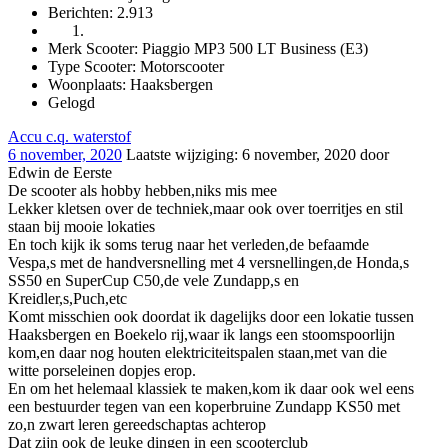
Berichten: 2.913
Merk Scooter: Piaggio MP3 500 LT Business (E3)
Type Scooter: Motorscooter
Woonplaats: Haaksbergen
Gelogd
Accu c.q. waterstof
6 november, 2020
Laatste wijziging
:
6 november, 2020
door
Edwin de Eerste
De scooter als hobby hebben,niks mis mee
Lekker kletsen over de techniek,maar ook over toerritjes en stil
staan bij mooie lokaties
En toch kijk ik soms terug naar het verleden,de befaamde
Vespa,s met de handversnelling met 4 versnellingen,de Honda,s
SS50 en SuperCup C50,de vele Zundapp,s en
Kreidler,s,Puch,etc
Komt misschien ook doordat ik dagelijks door een lokatie tussen
Haaksbergen en Boekelo rij,waar ik langs een stoomspoorlijn
kom,en daar nog houten elektriciteitspalen staan,met van die
witte porseleinen dopjes erop.
En om het helemaal klassiek te maken,kom ik daar ook wel eens
een bestuurder tegen van een koperbruine Zundapp KS50 met
zo,n zwart leren gereedschaptas achterop
Dat zijn ook de leuke dingen in een scooterclub