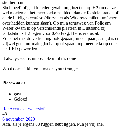
stierherman
Shell heeft of gaat in ieder geval hoog inzetten op H2 omdat ze
wel moeten en het meer toekomst biedt dan de fossiele brandstof
en de huidige accufase (die ze net als Windows millenium beter
over hadden kunnen slaan). Op mijn terugweg van Polle am
Weser kwam ik op verschillende plaatsen in Duitsland bij
tankstations H2 tegen voor 0.46 €/kg. Het is er dus al.
Zo is het met de verlichting ook gegaan, in een paar jaar tijd is er
vrijwel geen normale gloeilamp of spaarlamp meer te koop en is
het LED geworden.
It always seems impossible until it's done
What doesn't kill you, makes you stronger
Pierewaaier
gast
Gelogd
Re: Accu c.q. waterstof
#8
6 november, 2020
Ach, als je ergens 83 ruggen hebt liggen, kun je vrij snel