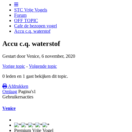
STC Vrije Vogels
Forum
OFF TOPIC
Cafe de bezopen vogel
Accu c.q. waterstof
Accu c.q. waterstof
Gestart door Venice,
6 november, 2020
Vorige topic
-
Volgende topic
0 leden en 1 gast bekijken dit topic.
Afdrukken
Omlaag
Pagina's
1
Gebruikersacties
Venice
Premium Vrije Vogel