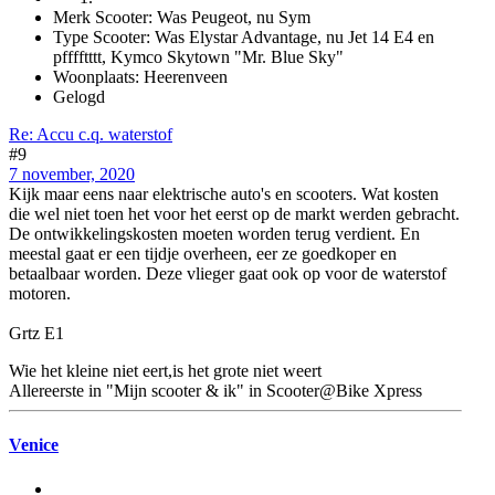
Merk Scooter: Was Peugeot, nu Sym
Type Scooter: Was Elystar Advantage, nu Jet 14 E4 en
pfffftttt, Kymco Skytown "Mr. Blue Sky"
Woonplaats: Heerenveen
Gelogd
Re: Accu c.q. waterstof
#9
7 november, 2020
Kijk maar eens naar elektrische auto's en scooters. Wat kosten
die wel niet toen het voor het eerst op de markt werden gebracht.
De ontwikkelingskosten moeten worden terug verdient. En
meestal gaat er een tijdje overheen, eer ze goedkoper en
betaalbaar worden. Deze vlieger gaat ook op voor de waterstof
motoren.
Grtz E1
Wie het kleine niet eert,is het grote niet weert
Allereerste in "Mijn scooter & ik" in Scooter@Bike Xpress
Venice