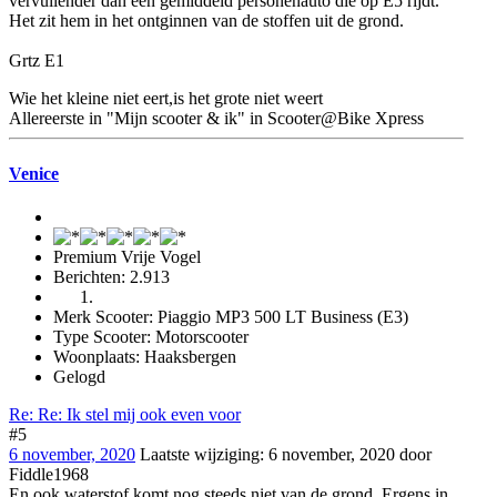
vervuilender dan een gemiddeld personenauto die op E5 rijdt.
Het zit hem in het ontginnen van de stoffen uit de grond.
Grtz E1
Wie het kleine niet eert,is het grote niet weert
Allereerste in "Mijn scooter & ik" in Scooter@Bike Xpress
Venice
Premium Vrije Vogel
Berichten: 2.913
Merk Scooter: Piaggio MP3 500 LT Business (E3)
Type Scooter: Motorscooter
Woonplaats: Haaksbergen
Gelogd
Re: Re: Ik stel mij ook even voor
#5
6 november, 2020
Laatste wijziging
:
6 november, 2020
door
Fiddle1968
En ook waterstof komt nog steeds niet van de grond. Ergens in