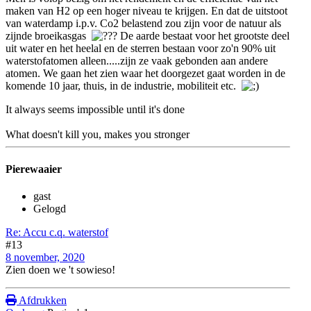
maken van H2 op een hoger niveau te krijgen. En dat de uitstoot
van waterdamp i.p.v. Co2 belastend zou zijn voor de natuur als
zijnde broeikasgas
De aarde bestaat voor het grootste deel
uit water en het heelal en de sterren bestaan voor zo'n 90% uit
waterstofatomen alleen.....zijn ze vaak gebonden aan andere
atomen. We gaan het zien waar het doorgezet gaat worden in de
komende 10 jaar, thuis, in de industrie, mobiliteit etc.
It always seems impossible until it's done
What doesn't kill you, makes you stronger
Pierewaaier
gast
Gelogd
Re: Accu c.q. waterstof
#13
8 november, 2020
Zien doen we 't sowieso!
Afdrukken