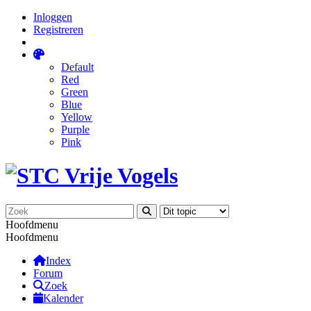
Inloggen
Registreren
Default
Red
Green
Blue
Yellow
Purple
Pink
Hoofdmenu
Hoofdmenu
Index
Forum
Zoek
Kalender