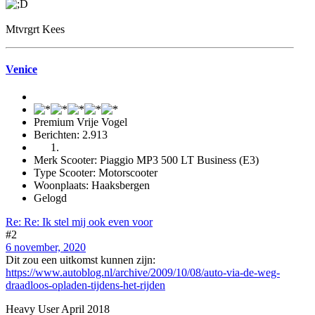
Mtvrgrt Kees
Venice
Premium Vrije Vogel
Berichten: 2.913
Merk Scooter: Piaggio MP3 500 LT Business (E3)
Type Scooter: Motorscooter
Woonplaats: Haaksbergen
Gelogd
Re: Re: Ik stel mij ook even voor
#2
6 november, 2020
Dit zou een uitkomst kunnen zijn:
https://www.autoblog.nl/archive/2009/10/08/auto-via-de-weg-
draadloos-opladen-tijdens-het-rijden
Heavy User April 2018