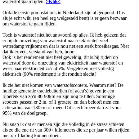
waterstof gaan rijden.
>Klik<
Ook de eerste pompstations in Nederland zijn al geopend. Dus
als je echt wilt, (en heel erg welgesteld bent) is er geen bezwaar
om waterstof te gaan rijden.
Toch is waterstof niet het antwoord op alles. Ik heb gelezen dat
er bij de omzetting van waterstof naar elektriciteit veel
waterdamp vrijkomt en dat is nou net een sterk broeikasgas. Niet
dat ik er veel verstand van heb, hoor.
Ook is het rendement niet heel geweldig, dit is bij rijden op
waterstof door de omzetting van elektriciteit naar waterstof en
weer naar elektriciteit zo'n 45%. Vergeleken met volledig
elektrisch (90% rendement) is dit ronduit slecht!
Ik zie het niet komen van waterstofscooters. Waarom niet? De
huidige generatie tractiebatterijen (of accu's) geven je een
rijbereik van zo'n 80-90km en zijn nog te tillen. Sommige
scooters passen er 2 in, of 1 grotere, en dan belooft men een
actieradius van 180km of meer. Dit is echt meer dan zat voor
95% van de doelgroep.
Nu snap ik dat er mensen zijn die volledig in de stress schieten
als ze die ene rit van 300+ kilometers die ze per jaar willen rijden
niet op 1 lading kunnen doen.