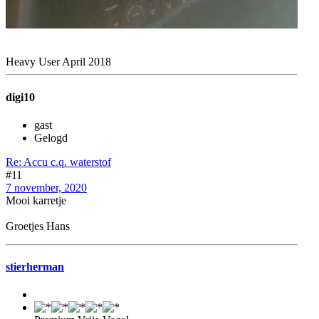
Heavy User April 2018
digi10
gast
Gelogd
Re: Accu c.q. waterstof
#11
7 november, 2020
Mooi karretje
Groetjes Hans
stierherman