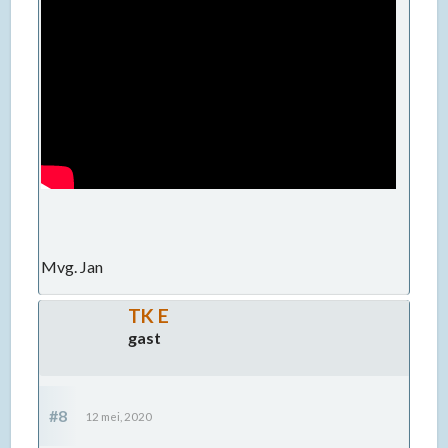
Mvg. Jan
TK E
gast
#8
12 mei, 2020