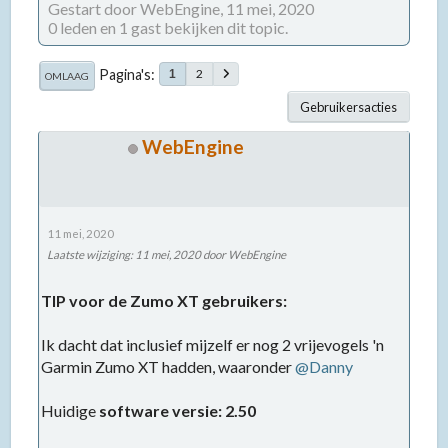
Gestart door WebEngine,
11 mei, 2020
0 leden en 1 gast bekijken dit topic.
Pagina's
2
1
OMLAAG
Gebruikersacties
WebEngine
11 mei, 2020
Laatste wijziging
:
11 mei, 2020
door WebEngine
TIP voor de Zumo XT gebruikers:
Ik dacht dat inclusief mijzelf er nog 2 vrijevogels 'n
Garmin Zumo XT hadden, waaronder
@Danny
Huidige
software versie: 2.50