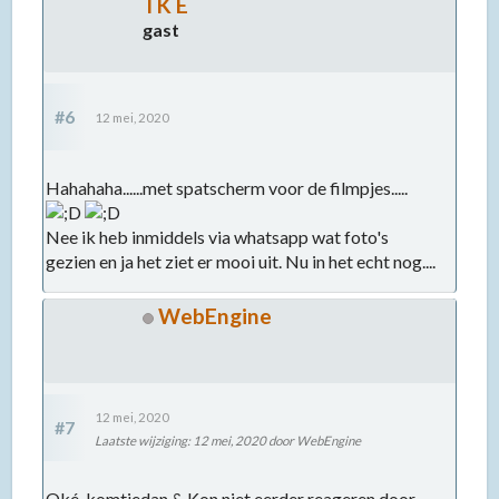
TK E
gast
#6
12 mei, 2020
Hahahaha......met spatscherm voor de filmpjes.....
Nee ik heb inmiddels via whatsapp wat foto's
gezien en ja het ziet er mooi uit. Nu in het echt nog....
WebEngine
12 mei, 2020
#7
Laatste wijziging
:
12 mei, 2020
door WebEngine
Oké, komtiedan & Kon niet eerder reageren door