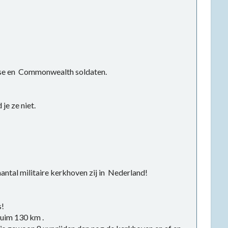
ese en Commonwealth soldaten.
je ze niet.
antal militaire kerkhoven zij in Nederland!
s!
ruim 130 km .