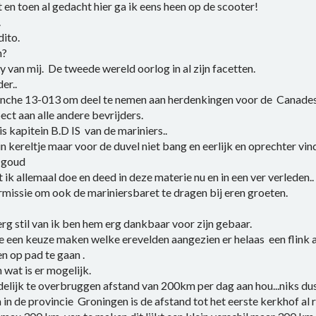
en toen al gedacht hier ga ik eens heen op de scooter!
.
ito.
n?
y van mij. De tweede wereld oorlog in al zijn facetten.
er..
ranche 13-013 om deel te nemen aan herdenkingen voor de Canad
ct aan alle andere bevrijders.
s kapitein B.D IS van de mariniers..
in kereltje maar voor de duvel niet bang en eerlijk en oprechter vind 
 goud
ik allemaal doe en deed in deze materie nu en in een ver verleden..
rmissie om ook de mariniersbaret te dragen bij eren groeten.
rg stil van ik ben hem erg dankbaar voor zijn gebaar.
e een keuze maken welke erevelden aangezien er helaas een flink a
n op pad te gaan .
 wat is er mogelijk.
edelijk te overbruggen afstand van 200km per dag aan hou...niks du
n de provincie Groningen is de afstand tot het eerste kerkhof al 