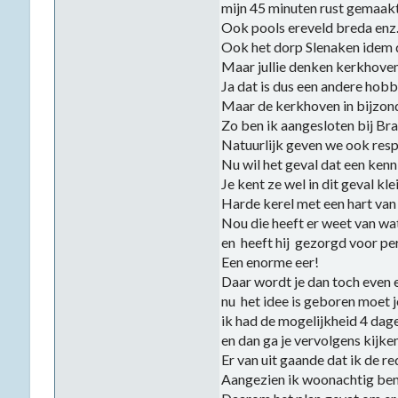
mijn 45 minuten rust gemaakt 
Ook pools ereveld breda enz
Ook het dorp Slenaken idem d
Maar jullie denken kerkhove
Ja dat is dus een andere hobb
Maar de kerkhoven in bijzond
Zo ben ik aangesloten bij B
Natuurlijk geven we ook respe
Nu wil het geval dat een kenni
Je kent ze wel in dit geval kle
Harde kerel met een hart van
Nou die heeft er weet van wat 
en heeft hij gezorgd voor pe
Een enorme eer!
Daar wordt je dan toch even e
nu het idee is geboren moet j
ik had de mogelijkheid 4 dage
en dan ga je vervolgens kijken
Er van uit gaande dat ik de r
Aangezien ik woonachtig ben i