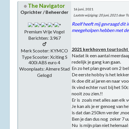
The Navigator
16 juni, 2021
Oprichter / Beheerder
Laatste wijziging
:
20 juni, 2021
door T
Roelf heeft mij gevraagd dit
meegeholpen hebben met de b
Premium Vrije Vogel
Berichten: 3.967
2021 kerkhoven tourtocht 
Merk Scooter: KYMCO
Nadat ik een aantal meerdaag
Type Scooter: Xciting S
redelijk je gang kan gaan.
400i ABS euro 4
En zo het plan gevat om 2 be
Woonplaats: Almere Stad
De eerste hobby is het lekke
Gelogd
Ik doe dit al jaren en naar v
Ik vind echter rust bij het 5
nooit zou zien.!!
Er is zoals met alles aan elk 
Je kan als je er genoeg van heb
is dat dan 250km verder ,moe
Ben je dan dus nog zeker 7 u
Nu is mijn plan niet helemaa