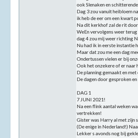
ook Slenaken en schitterende
Dag 3 zou vanuit heibloem naa
ik heb de eer om een kwart p
Na dit kerkhof zal de rit do
WeEn vervolgens weer terug 
dag 4 zou mij weer richting
Nu had ik in eerste instantie 
Maar dat zou me een dag meer
Ondertussen vielen er bij onz
Ook het onzekere of er naar h
De planning gemaakt en met 
De dagen door gesproken en v
DAG 1
7 JUNI 2021!
Na een flink aantal weken wa
vertrekken!
Gister was Harry al met zijn
(De enige in Nederland!) Naa
Lekker s avonds nog bij geklet