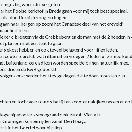
 omgeving word niet vergeten.
r het Poolse kerkhof in Breda gaan voor mij toch best speciaal.
ools bloed in mij te mogen dragen!
orgaan naar bergen op zoom het Canadese deel van het ereveld!
naar heibloem.
 Niekerk brengen via de Grebbeberg en de man met de 2 hoeden in
het plan om met een tent te gaan.
 gekost hebben en ook teveel belastend voor lijf en leden.
e scootertourclub wat ritten uit en vroegen 2 leden of ze mee kon
et buitenland gereisd kon worden speelde bij hen natuurlijk mee.
ons drieën de B&B geboekt!
olgens ons werden het stevige dagen die te doen moesten zijn..
chten en toch weer route s bekijken scooter nakijken tassen er op
 slagschipscooter kymcogrand dink euro4! Viertakt.
r Groningen komen rijden vanaf Den Haag..
st in het Boertel waar hij sliep.