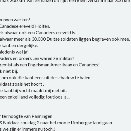
max 300 km van te maken dit lijkt een klein verschil maar 300 km 
 kunnen werken!
 Canadese ereveld Holten.
k alwaar ook een Canadees ereveld is.
alwaar meer als 30.000 Duitse soldaten liggen begraven ook mee.
 kant en dergelijke.
edenis wel ja!
ders en broers ..en waren ze militair!
gemist als een Engelsman Amerikaan en Canadees!
 niet bij.
g om ook die kant eens uit de schaduw te halen.
ldaat zoals het hoort .
kant hij vocht maakt mij niet uit.
n enkel land volledig foutloos is....
 ter hoogte van Panningen
&B aldaar zou dag 2 naar het mooie Limburgse land gaan.
s we zijn er immers nu toch.!