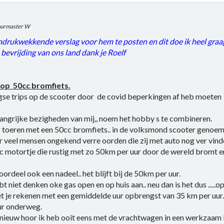
ourmaster W
 indrukwekkende verslag voor hem te posten en dit doe ik heel graa
evrijding van ons land dank je Roelf
op 50cc bromfiets.
se trips op de scooter door de covid beperkingen af heb moeten af
langrijke bezigheden van mij,, noem het hobby s te combineren.
r toeren met een 50cc bromfiets.. in de volksmond scooter genoem
oor veel mensen ongekend verre oorden die zij met auto nog ver vind
0cc motortje die rustig met zo 50km per uur door de wereld bromt en
voordeel ook een nadeel.. het blijft bij de 50km per uur.
t niet denken oke gas open en op huis aan.. neu dan is het dus .....op
t je rekenen met een gemiddelde uur opbrengst van 35 km per uur.
ur onderweg.
l nieuw hoor ik heb ooit eens met de vrachtwagen in een werkzaam 