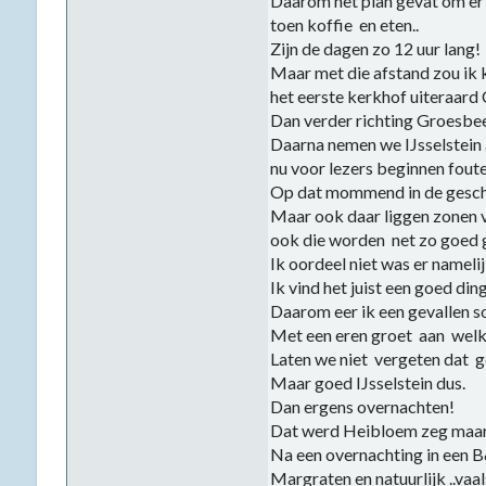
Daarom het plan gevat om er 
toen koffie en eten..
Zijn de dagen zo 12 uur lang!
Maar met die afstand zou ik
het eerste kerkhof uiteraard
Dan verder richting Groesbee
Daarna nemen we IJsselstein 
nu voor lezers beginnen foute
Op dat mommend in de geschi
Maar ook daar liggen zonen va
ook die worden net zo goed 
Ik oordeel niet was er namelijk
Ik vind het juist een goed din
Daarom eer ik een gevallen so
Met een eren groet aan welke 
Laten we niet vergeten dat gee
Maar goed IJsselstein dus.
Dan ergens overnachten!
Dat werd Heibloem zeg maar
Na een overnachting in een B
Margraten en natuurlijk ..vaal